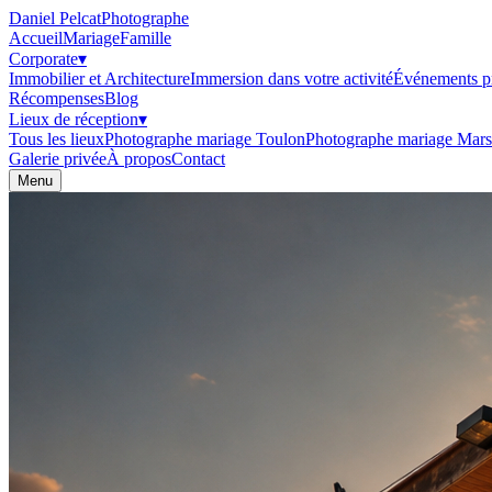
Daniel Pelcat
Photographe
Accueil
Mariage
Famille
Corporate
▾
Immobilier et Architecture
Immersion dans votre activité
Événements pr
Récompenses
Blog
Lieux de réception
▾
Tous les lieux
Photographe mariage Toulon
Photographe mariage Marse
Galerie privée
À propos
Contact
Menu