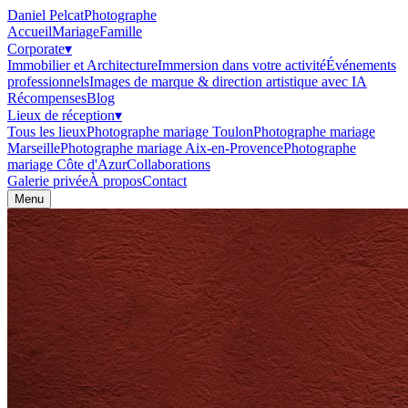
Daniel Pelcat
Photographe
Accueil
Mariage
Famille
Corporate
▾
Immobilier et Architecture
Immersion dans votre activité
Événements
professionnels
Images de marque & direction artistique avec IA
Récompenses
Blog
Lieux de réception
▾
Tous les lieux
Photographe mariage Toulon
Photographe mariage
Marseille
Photographe mariage Aix-en-Provence
Photographe
mariage Côte d'Azur
Collaborations
Galerie privée
À propos
Contact
Menu