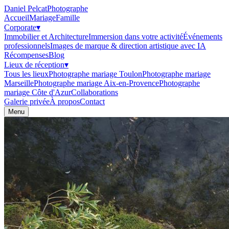
Daniel Pelcat
Photographe
Accueil
Mariage
Famille
Corporate
▾
Immobilier et Architecture
Immersion dans votre activité
Événements
professionnels
Images de marque & direction artistique avec IA
Récompenses
Blog
Lieux de réception
▾
Tous les lieux
Photographe mariage Toulon
Photographe mariage
Marseille
Photographe mariage Aix-en-Provence
Photographe
mariage Côte d'Azur
Collaborations
Galerie privée
À propos
Contact
Menu