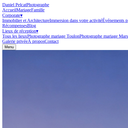
Daniel Pelcat
Photographe
Accueil
Mariage
Famille
Corporate
▾
Immobilier et Architecture
Immersion dans votre activité
Événements pr
Récompenses
Blog
Lieux de réception
▾
Tous les lieux
Photographe mariage Toulon
Photographe mariage Marse
Galerie privée
À propos
Contact
Menu